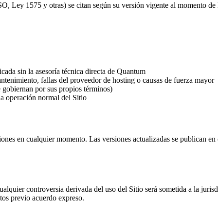
y 1575 y otras) se citan según su versión vigente al momento de la pu
icada sin la asesoría técnica directa de Quantum
antenimiento, fallas del proveedor de hosting o causas de fuerza mayor
e gobiernan por sus propios términos)
la operación normal del Sitio
ones en cualquier momento. Las versiones actualizadas se publican en
lquier controversia derivada del uso del Sitio será sometida a la jurisd
ctos previo acuerdo expreso.