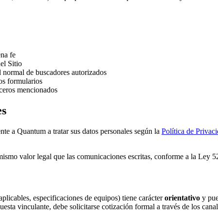
ena fe
el Sitio
wl normal de buscadores autorizados
os formularios
erceros mencionados
es
ente a Quantum a tratar sus datos personales según la
Política de Privac
l mismo valor legal que las comunicaciones escritas, conforme a la Le
plicables, especificaciones de equipos) tiene carácter
orientativo
y pue
sta vinculante, debe solicitarse cotización formal a través de los cana