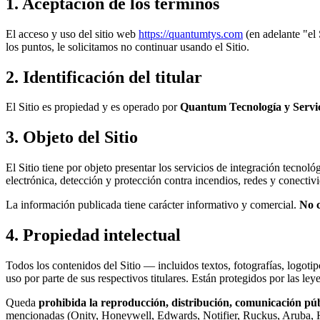
1. Aceptación de los términos
El acceso y uso del sitio web
https://quantumtys.com
(en adelante "el 
los puntos, le solicitamos no continuar usando el Sitio.
2. Identificación del titular
El Sitio es propiedad y es operado por
Quantum Tecnología y Servi
3. Objeto del Sitio
El Sitio tiene por objeto presentar los servicios de integración tecn
electrónica, detección y protección contra incendios, redes y conectiv
La información publicada tiene carácter informativo y comercial.
No c
4. Propiedad intelectual
Todos los contenidos del Sitio — incluidos textos, fotografías, logot
uso por parte de sus respectivos titulares. Están protegidos por las le
Queda
prohibida la reproducción, distribución, comunicación púb
mencionadas (Onity, Honeywell, Edwards, Notifier, Ruckus, Aruba, HID