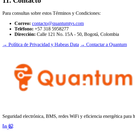
11. Contacto
Para consultas sobre estos Términos y Condiciones:
Correo:
contacto@quantumtys.com
Teléfono:
+57 318 5958277
Dirección:
Calle 121 No. 15A - 50, Bogotá, Colombia
→ Política de Privacidad y Habeas Data
→ Contactar a Quantum
Seguridad electrónica, BMS, redes WiFi y eficiencia energética para 