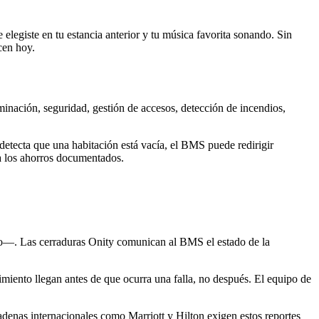
 elegiste en tu estancia anterior y tu música favorita sonando. Sin
cen hoy.
minación, seguridad, gestión de accesos, detección de incendios,
detecta que una habitación está vacía, el BMS puede redirigir
ra los ahorros documentados.
nto—. Las cerraduras Onity comunican al BMS el estado de la
imiento llegan antes de que ocurra una falla, no después. El equipo de
enas internacionales como Marriott y Hilton exigen estos reportes