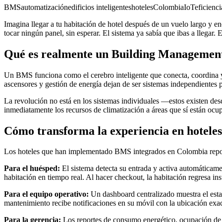
BMS
automatización
edificios inteligentes
hoteles
Colombia
IoT
eficienci
Imagina llegar a tu habitación de hotel después de un vuelo largo y en
tocar ningún panel, sin esperar. El sistema ya sabía que ibas a llegar
Qué es realmente un Building Managemen
Un BMS funciona como el cerebro inteligente que conecta, coordina y o
ascensores y gestión de energía dejan de ser sistemas independientes 
La revolución no está en los sistemas individuales —estos existen d
inmediatamente los recursos de climatización a áreas que sí están ocu
Cómo transforma la experiencia en hoteles
Los hoteles que han implementado BMS integrados en Colombia report
Para el huésped:
El sistema detecta su entrada y activa automáticam
habitación en tiempo real. Al hacer checkout, la habitación regresa i
Para el equipo operativo:
Un dashboard centralizado muestra el estad
mantenimiento recibe notificaciones en su móvil con la ubicación exa
Para la gerencia:
Los reportes de consumo energético, ocupación de e