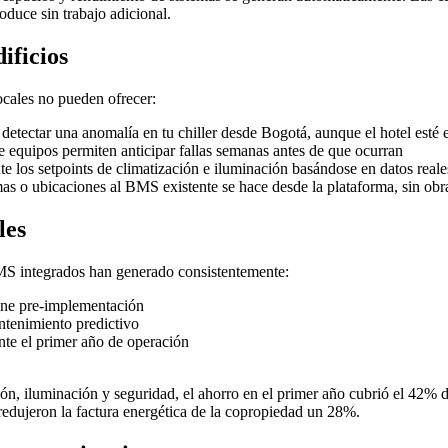
duce sin trabajo adicional.
ificios
ocales no pueden ofrecer:
etectar una anomalía en tu chiller desde Bogotá, aunque el hotel esté
equipos permiten anticipar fallas semanas antes de que ocurran
 los setpoints de climatización e iluminación basándose en datos real
s o ubicaciones al BMS existente se hace desde la plataforma, sin obr
les
S integrados han generado consistentemente:
line pre-implementación
ntenimiento predictivo
nte el primer año de operación
 iluminación y seguridad, el ahorro en el primer año cubrió el 42% de la
redujeron la factura energética de la copropiedad un 28%.