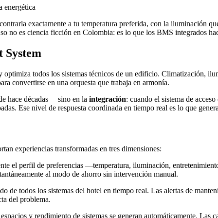
a energética
contrarla exactamente a tu temperatura preferida, con la iluminación que
. Eso no es ciencia ficción en Colombia: es lo que los BMS integrados ha
t System
ptimiza todos los sistemas técnicos de un edificio. Climatización, ilu
para convertirse en una orquesta que trabaja en armonía.
esde hace décadas— sino en la
integración
: cuando el sistema de acceso 
padas. Ese nivel de respuesta coordinada en tiempo real es lo que gene
an experiencias transformadas en tres dimensiones:
ente el perfil de preferencias —temperatura, iluminación, entretenimie
nstantáneamente al modo de ahorro sin intervención manual.
o de todos los sistemas del hotel en tiempo real. Las alertas de manten
cta del problema.
spacios y rendimiento de sistemas se generan automáticamente. Las cad