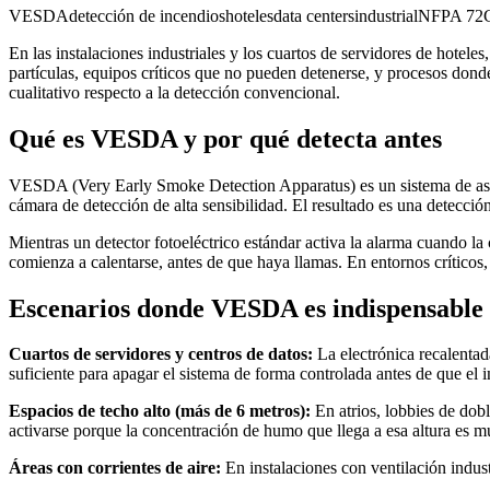
VESDA
detección de incendios
hoteles
data centers
industrial
NFPA 72
En las instalaciones industriales y los cuartos de servidores de hoteles
partículas, equipos críticos que no pueden detenerse, y procesos don
cualitativo respecto a la detección convencional.
Qué es VESDA y por qué detecta antes
VESDA (Very Early Smoke Detection Apparatus) es un sistema de aspirac
cámara de detección de alta sensibilidad. El resultado es una detecci
Mientras un detector fotoeléctrico estándar activa la alarma cuando 
comienza a calentarse, antes de que haya llamas. En entornos críticos,
Escenarios donde VESDA es indispensable
Cuartos de servidores y centros de datos:
La electrónica recalenta
suficiente para apagar el sistema de forma controlada antes de que el
Espacios de techo alto (más de 6 metros):
En atrios, lobbies de dob
activarse porque la concentración de humo que llega a esa altura es m
Áreas con corrientes de aire:
En instalaciones con ventilación indust