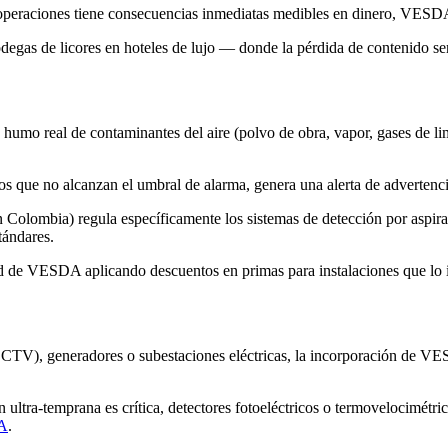
peraciones tiene consecuencias inmediatas medibles en dinero, VESDA 
degas de licores en hoteles de lujo — donde la pérdida de contenido ser
o real de contaminantes del aire (polvo de obra, vapor, gases de limpi
e no alcanzan el umbral de alarma, genera una alerta de advertencia q
lombia) regula específicamente los sistemas de detección por aspirac
tándares.
 de VESDA aplicando descuentos en primas para instalaciones que lo in
CCTV), generadores o subestaciones eléctricas, la incorporación de VES
ra-temprana es crítica, detectores fotoeléctricos o termovelocimétrico
DA
.