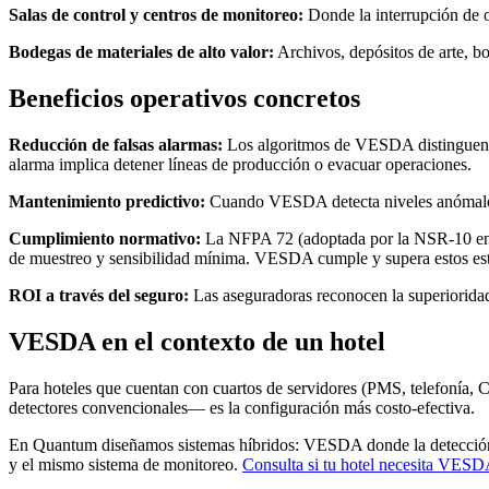
Salas de control y centros de monitoreo:
Donde la interrupción de o
Bodegas de materiales de alto valor:
Archivos, depósitos de arte, bo
Beneficios operativos concretos
Reducción de falsas alarmas:
Los algoritmos de VESDA distinguen hum
alarma implica detener líneas de producción o evacuar operaciones.
Mantenimiento predictivo:
Cuando VESDA detecta niveles anómalos qu
Cumplimiento normativo:
La NFPA 72 (adoptada por la NSR-10 en Co
de muestreo y sensibilidad mínima. VESDA cumple y supera estos es
ROI a través del seguro:
Las aseguradoras reconocen la superioridad
VESDA en el contexto de un hotel
Para hoteles que cuentan con cuartos de servidores (PMS, telefonía, 
detectores convencionales— es la configuración más costo-efectiva.
En Quantum diseñamos sistemas híbridos: VESDA donde la detección ult
y el mismo sistema de monitoreo.
Consulta si tu hotel necesita VES