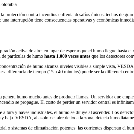
Colombia
, la protección contra incendios enfrenta desafíos únicos: techos de gran
de una interrupción tiene consecuencias operativas y económicas inmedi
ión activa de aire: en lugar de esperar que el humo llegue hasta el de
ón de partículas de humo
hasta 1.000 veces antes
que los detectores con
la concentración de humo alcanza niveles visibles a simple vista, VESDA
 esa diferencia de tiempo (15 a 40 minutos) puede ser la diferencia entr
da genera humo mucho antes de producir llamas. Un servidor que empi
 incendio se propague. El costo de perder un servidor central es infini
le altura y naves industriales, el humo se diluye al ascender. Los dete
uy baja. VESDA, al aspirar el aire de toda la zona, detecta inmediatame
rial o sistemas de climatización potentes, las corrientes dispersan el 