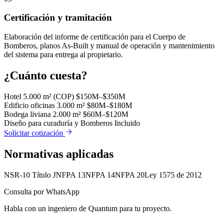
Certificación y tramitación
Elaboración del informe de certificación para el Cuerpo de
Bomberos, planos As-Built y manual de operación y mantenimiento
del sistema para entrega al propietario.
¿Cuánto cuesta?
Hotel 5.000 m² (COP)
$150M–$350M
Edificio oficinas 3.000 m²
$80M–$180M
Bodega liviana 2.000 m²
$60M–$120M
Diseño para curaduría y Bomberos
Incluido
Solicitar cotización
Normativas aplicadas
NSR-10 Título J
NFPA 13
NFPA 14
NFPA 20
Ley 1575 de 2012
Consulta por WhatsApp
Habla con un ingeniero de Quantum para tu proyecto.