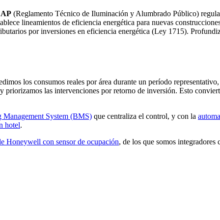
LAP
(Reglamento Técnico de Iluminación y Alumbrado Público) regula los
ablece lineamientos de eficiencia energética para nuevas construccione
ibutarios por inversiones en eficiencia energética (Ley 1715). Profund
edimos los consumos reales por área durante un período representativo, 
priorizamos las intervenciones por retorno de inversión. Esto conviert
ng Management System (BMS)
que centraliza el control, y con la
automat
n hotel
.
 Honeywell con sensor de ocupación
, de los que somos integradores