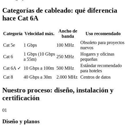
Categorías de cableado: qué diferencia
hace Cat 6A
Ancho de
Categoría
Velocidad máx.
Uso recomendado
banda
Obsoleto para proyectos
Cat 5e
1 Gbps
100 MHz
nuevos
1 Gbps (10 Gbps
Hogares y oficinas
Cat 6
250 MHz
a 55m)
pequeñas
Estándar recomendado
Cat 6A ✓
10 Gbps a 100m
500 MHz
para hoteles
Cat 8
40 Gbps a 30m
2.000 MHz
Centros de datos
Nuestro proceso: diseño, instalación y
certificación
01
Diseño y planos