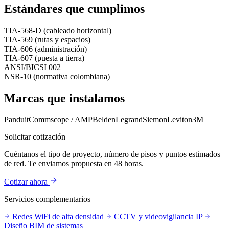
Estándares que cumplimos
TIA-568-D (cableado horizontal)
TIA-569 (rutas y espacios)
TIA-606 (administración)
TIA-607 (puesta a tierra)
ANSI/BICSI 002
NSR-10 (normativa colombiana)
Marcas que instalamos
Panduit
Commscope / AMP
Belden
Legrand
Siemon
Leviton
3M
Solicitar cotización
Cuéntanos el tipo de proyecto, número de pisos y puntos estimados
de red. Te enviamos propuesta en 48 horas.
Cotizar ahora
Servicios complementarios
Redes WiFi de alta densidad
CCTV y videovigilancia IP
Diseño BIM de sistemas