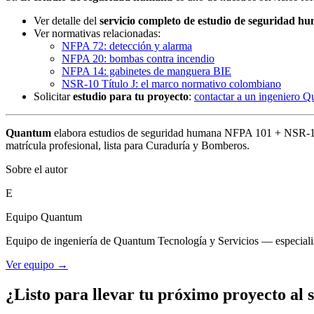
Ver detalle del
servicio completo de estudio de seguridad h
Ver normativas relacionadas:
NFPA 72: detección y alarma
NFPA 20: bombas contra incendio
NFPA 14: gabinetes de manguera BIE
NSR-10 Título J: el marco normativo colombiano
Solicitar
estudio para tu proyecto
:
contactar a un ingeniero 
Quantum
elabora estudios de seguridad humana NFPA 101 + NSR-10 pa
matrícula profesional, lista para Curaduría y Bomberos.
Sobre el autor
E
Equipo Quantum
Equipo de ingeniería de Quantum Tecnología y Servicios — especialist
Ver equipo →
¿Listo para llevar tu próximo proyecto al s