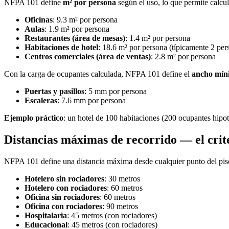
NFPA 101 define
m² por persona
según el uso, lo que permite calcu
Oficinas
: 9.3 m² por persona
Aulas
: 1.9 m² por persona
Restaurantes (área de mesas)
: 1.4 m² por persona
Habitaciones de hotel
: 18.6 m² por persona (típicamente 2 per
Centros comerciales (área de ventas)
: 2.8 m² por persona
Con la carga de ocupantes calculada, NFPA 101 define el
ancho míni
Puertas y pasillos
: 5 mm por persona
Escaleras
: 7.6 mm por persona
Ejemplo práctico
: un hotel de 100 habitaciones (200 ocupantes hipot
Distancias máximas de recorrido — el crite
NFPA 101 define una distancia máxima desde cualquier punto del pis
Hotelero sin rociadores
: 30 metros
Hotelero con rociadores
: 60 metros
Oficina sin rociadores
: 60 metros
Oficina con rociadores
: 90 metros
Hospitalaria
: 45 metros (con rociadores)
Educacional
: 45 metros (con rociadores)