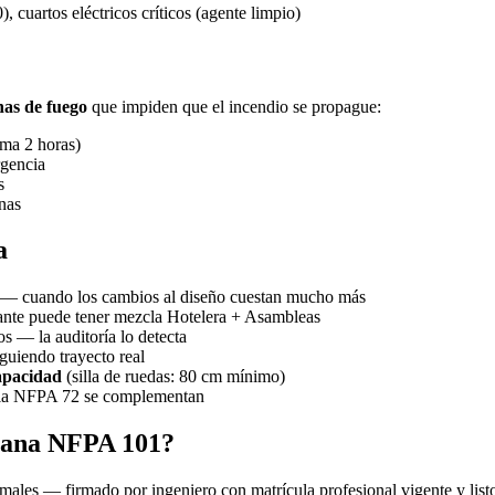
, cuartos eléctricos críticos (agente limpio)
nas de fuego
que impiden que el incendio se propague:
ima 2 horas)
rgencia
s
nas
a
— cuando los cambios al diseño cuestan mucho más
ante puede tener mezcla Hotelera + Asambleas
os — la auditoría lo detecta
guiendo trayecto real
apacidad
(silla de ruedas: 80 cm mínimo)
a NFPA 72 se complementan
mana NFPA 101?
rmales — firmado por ingeniero con matrícula profesional vigente y list