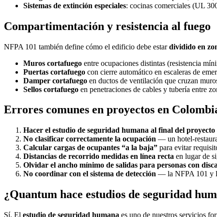
Sistemas de extinción especiales
: cocinas comerciales (UL 300)
Compartimentación y resistencia al fuego
NFPA 101 también define cómo el edificio debe estar
dividido en zo
Muros cortafuego
entre ocupaciones distintas (resistencia mín
Puertas cortafuego
con cierre automático en escaleras de eme
Damper cortafuego
en ductos de ventilación que cruzan muro
Sellos cortafuego
en penetraciones de cables y tubería entre zo
Errores comunes en proyectos en Colombi
Hacer el estudio de seguridad humana al final del proyecto
No clasificar correctamente la ocupación
— un hotel-restaur
Calcular cargas de ocupantes “a la baja”
para evitar requisit
Distancias de recorrido medidas en línea recta
en lugar de si
Olvidar el ancho mínimo de salidas para personas con disc
No coordinar con el sistema de detección
— la NFPA 101 y l
¿Quantum hace estudios de seguridad hu
Sí. El
estudio de seguridad humana
es uno de nuestros servicios fo