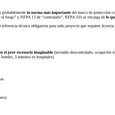
es probablemente
la norma más importante
del marco de protección co
r el fuego” y NFPA 13 de “controlarlo”, NFPA 101 se encarga de
lo q
referencia técnica obligatoria para todo proyecto que requiere licencia
en el peor escenario imaginable
(incendio descontrolado, ocupación m
hoteles, 3 minutos en hospitales).
das
res)