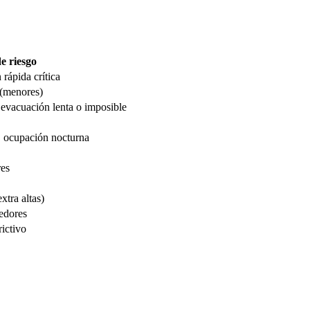
de riesgo
rápida crítica
 (menores)
evacuación lenta o imposible
, ocupación nocturna
res
xtra altas)
edores
rictivo