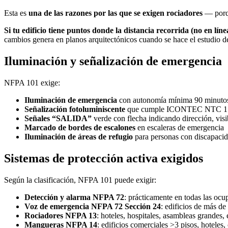
Esta es
una de las razones por las que se exigen rociadores
— porqu
Si tu edificio tiene puntos donde la distancia recorrida (no en lín
cambios genera en planos arquitectónicos cuando se hace el estudio 
Iluminación y señalización de emergencia
NFPA 101 exige:
Iluminación de emergencia
con autonomía mínima 90 minutos
Señalización fotoluminiscente
que cumple ICONTEC NTC 17
Señales “SALIDA”
verde con flecha indicando dirección, visi
Marcado de bordes de escalones
en escaleras de emergencia
Iluminación de áreas de refugio
para personas con discapacida
Sistemas de protección activa exigidos
Según la clasificación, NFPA 101 puede exigir:
Detección y alarma NFPA 72
: prácticamente en todas las oc
Voz de emergencia NFPA 72 Sección 24
: edificios de más de
Rociadores NFPA 13
: hoteles, hospitales, asambleas grandes, e
Mangueras NFPA 14
: edificios comerciales >3 pisos, hoteles,