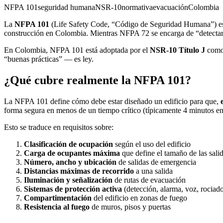
NFPA 101
seguridad humana
NSR-10
normativa
evacuación
Colombia
La
NFPA 101
(Life Safety Code, “Código de Seguridad Humana”) 
construcción en Colombia. Mientras NFPA 72 se encarga de “detecta
En Colombia, NFPA 101 está adoptada por el
NSR-10 Título J
como 
“buenas prácticas” — es ley.
¿Qué cubre realmente la NFPA 101?
La NFPA 101 define cómo debe estar diseñado un edificio para que,
forma segura en menos de un tiempo crítico (típicamente 4 minutos en 
Esto se traduce en requisitos sobre:
Clasificación de ocupación
según el uso del edificio
Carga de ocupantes máxima
que define el tamaño de las sali
Número, ancho y ubicación
de salidas de emergencia
Distancias máximas de recorrido
a una salida
Iluminación y señalización
de rutas de evacuación
Sistemas de protección activa
(detección, alarma, voz, rociado
Compartimentación
del edificio en zonas de fuego
Resistencia al fuego
de muros, pisos y puertas