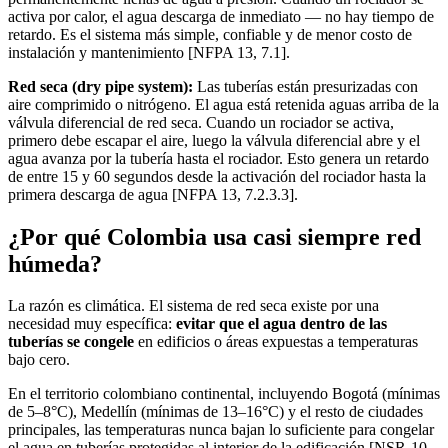
activa por calor, el agua descarga de inmediato — no hay tiempo de
retardo. Es el sistema más simple, confiable y de menor costo de
instalación y mantenimiento [NFPA 13, 7.1].
Red seca (dry pipe system):
Las tuberías están presurizadas con
aire comprimido o nitrógeno. El agua está retenida aguas arriba de la
válvula diferencial de red seca. Cuando un rociador se activa,
primero debe escapar el aire, luego la válvula diferencial abre y el
agua avanza por la tubería hasta el rociador. Esto genera un retardo
de entre 15 y 60 segundos desde la activación del rociador hasta la
primera descarga de agua [NFPA 13, 7.2.3.3].
¿Por qué Colombia usa casi siempre red
húmeda?
La razón es climática. El sistema de red seca existe por una
necesidad muy específica:
evitar que el agua dentro de las
tuberías se congele
en edificios o áreas expuestas a temperaturas
bajo cero.
En el territorio colombiano continental, incluyendo Bogotá (mínimas
de 5–8°C), Medellín (mínimas de 13–16°C) y el resto de ciudades
principales, las temperaturas nunca bajan lo suficiente para congelar
el agua en tuberías protegidas al interior de la edificación [NSR-10,