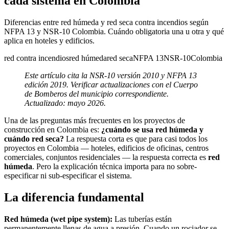
cada sistema en Colombia
Diferencias entre red húmeda y red seca contra incendios según
NFPA 13 y NSR-10 Colombia. Cuándo obligatoria una u otra y qué
aplica en hoteles y edificios.
red contra incendios
red húmeda
red seca
NFPA 13
NSR-10
Colombia
Este artículo cita la NSR-10 versión 2010 y NFPA 13
edición 2019. Verificar actualizaciones con el Cuerpo
de Bomberos del municipio correspondiente.
Actualizado: mayo 2026.
Una de las preguntas más frecuentes en los proyectos de
construcción en Colombia es:
¿cuándo se usa red húmeda y
cuándo red seca?
La respuesta corta es que para casi todos los
proyectos en Colombia — hoteles, edificios de oficinas, centros
comerciales, conjuntos residenciales — la respuesta correcta es
red
húmeda
. Pero la explicación técnica importa para no sobre-
especificar ni sub-especificar el sistema.
La diferencia fundamental
Red húmeda (wet pipe system):
Las tuberías están
permanentemente llenas de agua a presión. Cuando un rociador se