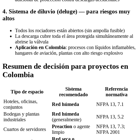
4. Sistema de diluvio (deluge) — para riesgos muy
altos
Todos los rociadores están abiertos (sin ampolla fusible)
La descarga cubre toda el área protegida simultáneamente al
abrirse la válvula
Aplicación en Colombia
: procesos con líquidos inflamables,
hangares de aviación, plantas con alto riesgo explosivo
Resumen de decisión para proyectos en
Colombia
Sistema
Referencia
Tipo de espacio
recomendado
normativa
Hoteles, oficinas,
Red húmeda
NFPA 13, 7.1
conjuntos
Bodegas y plantas
Red húmeda
NFPA 13, 5.2
industriales
(generalmente)
Preaction
o agente
NFPA 13, 7.3;
Cuartos de servidores
limpio
NFPA 2001
Red seca o